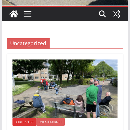
Uncategorized
BOULE SPORT
UNCATEGORIZED