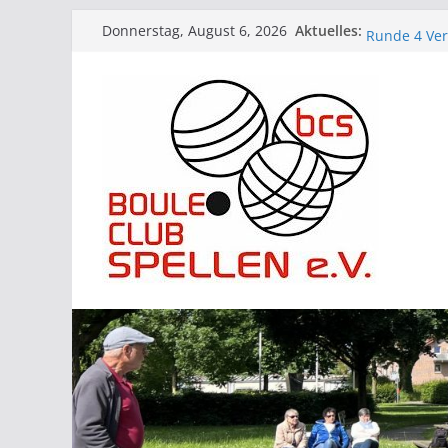
Zum
Aktuelles:
Runde 1 Ver
Donnerstag, August 6, 2026
Inhalt
Runde 4 Ver
Runde 3 Ver
springen
BCS beim Pi
Runde 2 Ver