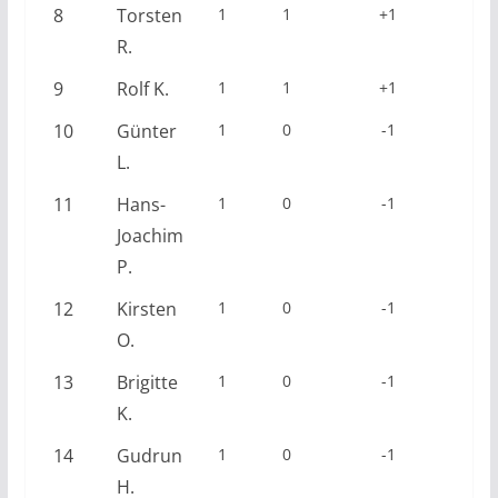
8
Torsten
1
1
+1
R.
9
Rolf K.
1
1
+1
10
Günter
1
0
-1
L.
11
Hans-
1
0
-1
Joachim
P.
12
Kirsten
1
0
-1
O.
13
Brigitte
1
0
-1
K.
14
Gudrun
1
0
-1
H.