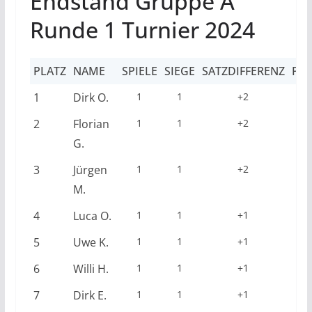
Endstand Gruppe A
Runde 1 Turnier 2024
PLATZ
NAME
SPIELE
SIEGE
SATZDIFFERENZ
PUN
1
Dirk O.
1
1
+2
2
Florian
1
1
+2
G.
3
Jürgen
1
1
+2
M.
4
Luca O.
1
1
+1
5
Uwe K.
1
1
+1
6
Willi H.
1
1
+1
7
Dirk E.
1
1
+1