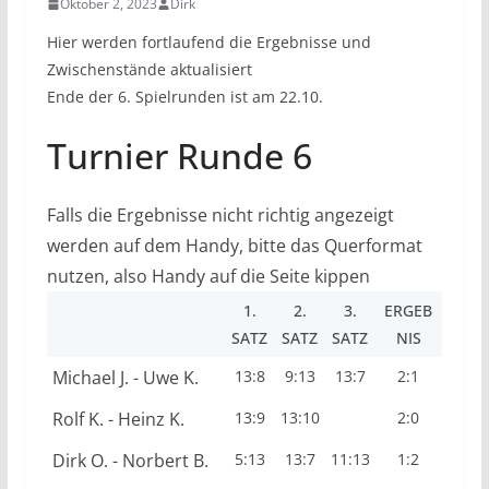
Oktober 2, 2023
Dirk
Hier werden fortlaufend die Ergebnisse und
Zwischenstände aktualisiert
Ende der 6. Spielrunden ist am 22.10.
Turnier Runde 6
Falls die Ergebnisse nicht richtig angezeigt
werden auf dem Handy, bitte das Querformat
nutzen, also Handy auf die Seite kippen
1.
2.
3.
ERGEB
SATZ
SATZ
SATZ
NIS
Michael J. - Uwe K.
13:8
9:13
13:7
2:1
Rolf K. - Heinz K.
13:9
13:10
2:0
Dirk O. - Norbert B.
5:13
13:7
11:13
1:2