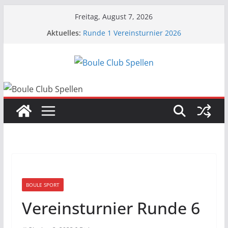
Zum
Freitag, August 7, 2026
Inhalt
Aktuelles:
Runde 1 Vereinsturnier 2026
springen
Runde 4 Vereinsturnier 2026
Runde 3 Vereinsturnier 2026
BCS beim Picknick im Park
Runde 2 Vereinsturnier 2026
BOULE SPORT
Vereinsturnier Runde 6