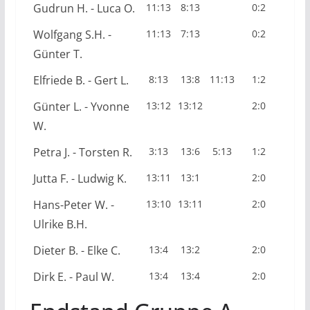
Gudrun H. - Luca O.
11:13
8:13
0:2
Wolfgang S.H. -
11:13
7:13
0:2
Günter T.
Elfriede B. - Gert L.
8:13
13:8
11:13
1:2
Günter L. - Yvonne
13:12
13:12
2:0
W.
Petra J. - Torsten R.
3:13
13:6
5:13
1:2
Jutta F. - Ludwig K.
13:11
13:1
2:0
Hans-Peter W. -
13:10
13:11
2:0
Ulrike B.H.
Dieter B. - Elke C.
13:4
13:2
2:0
Dirk E. - Paul W.
13:4
13:4
2:0