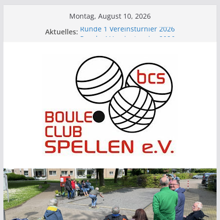
Zum
Montag, August 10, 2026
Inhalt
Runde 1 Vereinsturnier 2026
Aktuelles:
springen
Runde 4 Vereinsturnier 2026
Runde 3 Vereinsturnier 2026
BCS beim Picknick im Park
Runde 2 Vereinsturnier 2026