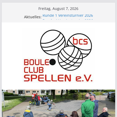
Zum
Freitag, August 7, 2026
Inhalt
Runde 1 Vereinsturnier 2026
Aktuelles:
springen
Runde 4 Vereinsturnier 2026
Runde 3 Vereinsturnier 2026
BCS beim Picknick im Park
Runde 2 Vereinsturnier 2026