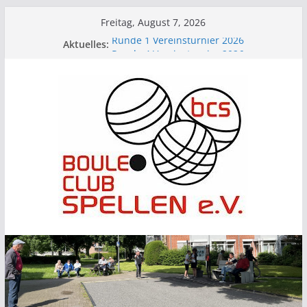
Zum
Freitag, August 7, 2026
Inhalt
Aktuelles:
Runde 1 Vereinsturnier 2026
springen
Runde 4 Vereinsturnier 2026
Runde 3 Vereinsturnier 2026
BCS beim Picknick im Park
Runde 2 Vereinsturnier 2026