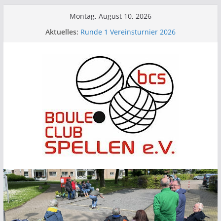
Zum
Montag, August 10, 2026
Inhalt
Aktuelles:
Runde 1 Vereinsturnier 2026
springen
Runde 4 Vereinsturnier 2026
Runde 3 Vereinsturnier 2026
BCS beim Picknick im Park
Runde 2 Vereinsturnier 2026